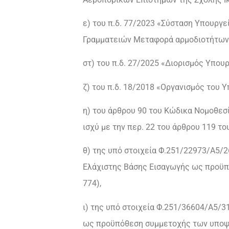
ε) του π.δ. 77/2023 «Σύσταση Υπουργε
Γραμματειών Μεταφορά αρμοδιοτήτων,
στ) του π.δ. 27/2025 «Διορισμός Υπο
ζ) του π.δ. 18/2018 «Οργανισμός του Υ
η) του άρθρου 90 του Κώδικα Νομοθεσία
ισχύ με την περ. 22 του άρθρου 119 του
θ) της υπό στοιχεία Φ.251/22973/Α5/2
Ελάχιστης Βάσης Εισαγωγής ως προϋπό
774),
ι) της υπό στοιχεία Φ.251/36604/Α5/3
ως προϋπόθεση συμμετοχής των υποψη