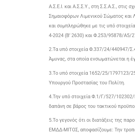
Α.Σ.Ε.Ι. και Α.Σ.Σ.Υ., στη Σ.Σ.Α.Σ., στ
Σημαιοφόρων Λιμενικού Σώματος και Λ
και συμπληρώθηκε με τις υπό στοιχεία
4-2024 (Β’ 2630) και Φ.253/95878/Α5/27
2.Τα υπό στοιχεία Φ.337/24/440947/Σ.
Άμυνας, στα οποία ενσωματώνεται η έ
3.Το υπό στοιχεία 1652/25/1797123/2
Υπουργού Προστασίας του Πολίτη.
4.Την υπό στοιχεία Φ.1/Γ/527/102302/
δαπάνη σε βάρος του τακτικού προϋπολ
5.Το γεγονός ότι οι διατάξεις της πα
ΕΜΔΔ-ΜΙΤΟΣ, αποφασίζουμε: Την τροπο