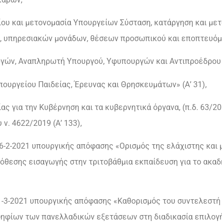
ίου και μετονομασία Υπουργείων Σύσταση, κατάργηση και μετ
 υπηρεσιακών μονάδων, θέσεων προσωπικού και εποπτευόμε
υργών, Αναπληρωτή Υπουργού, Υφυπουργών και Αντιπροέδρου τ
πουργείου Παιδείας, Έρευνας και Θρησκευμάτων» (Α’ 31),
ς για την Κυβέρνηση και τα κυβερνητικά όργανα, (π.δ. 63/200
 ν. 4622/2019 (Α’ 133),
6-2-2021 υπουργικής απόφασης «Ορισμός της ελάχιστης και 
θεσης εισαγωγής στην τριτοβάθμια εκπαίδευση για το ακαδη
1-3-2021 υπουργικής απόφασης «Καθορισμός του συντελεστή 
φίων των πανελλαδικών εξετάσεων στη διαδικασία επιλογής