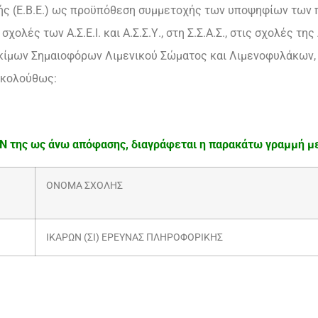
ής (Ε.Β.Ε.) ως προϋπόθεση συμμετοχής των υποψηφίων των
σχολές των Α.Σ.Ε.Ι. και Α.Σ.Σ.Υ., στη Σ.Σ.Α.Σ., στις σχολές 
Δοκίμων Σημαιοφόρων Λιμενικού Σώματος και Λιμενοφυλάκων, κ
 ακολούθως:
Ν της ως άνω απόφασης, διαγράφεται η παρακάτω γραμμή μ
ΟΝΟΜΑ ΣΧΟΛΗΣ
ΙΚΑΡΩΝ (ΣΙ) ΕΡΕΥΝΑΣ ΠΛΗΡΟΦΟΡΙΚΗΣ