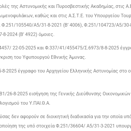
ις σχολές της Αστυνομικής και Πυροσβεστικής Ακαδημίας, στις Α
ιμενοφυλάκων, καθώς και στις Α.Σ.Τ.Ε. του Υπουργείου Τουρ
 Φ.251/105540/Α5/31-8-2021 (Β’ 4006), Φ.251/104723/Α5/30-8
-8-2024 (Β’ 4922) όμοιες.
4457/ 22-05-2025 και Φ.337/41/455475/Σ.6973/8-8-2025 έγγρ
γκριση του Υφυπουργού Εθνικής Άμυνας.
5-8-2025 έγγραφο του Αρχηγείου Ελληνικής Αστυνομίας στο 
Β1/26-8-2025 εισήγηση της Γενικής Διεύθυνσης Οικονομικών
ογισμού του Υ.ΠΑΙ.Θ.Α.
ρούσας δεν αφορούν σε διοικητική διαδικασία για την οποία 
ποίηση της υπό στοιχεία Φ.251/36604/ Α5/31-3-2021 υπουρ