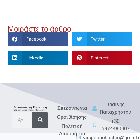
Μοιράστε το άρθρο
Facebook
Twitter
Linkedin
Pinterest
Βασίλης
Eπικοινωνία
Παπαχρήστου
Όροι Χρήσης
+30
Πολιτική
6974480007
Απορρήτου
vaspapachristou@gmail