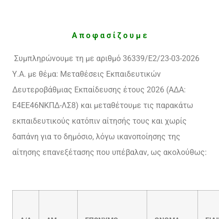
Α π ο φ α σ ί ζ ο υ μ ε
Συμπληρώνουμε τη με αριθμό 36339/Ε2/23-03-2026
Υ.Α. με θέμα: Μεταθέσεις Εκπαιδευτικών
Δευτεροβάθμιας Εκπαίδευσης έτους 2026 (ΑΔΑ:
Ε4ΕΕ46ΝΚΠΔ-ΛΣ8) και μεταθέτουμε τις παρακάτω
εκπαιδευτικούς κατόπιν αίτησής τους και χωρίς
δαπάνη για το δημόσιο, λόγω ικανοποίησης της
αίτησης επανεξέτασης που υπέβαλαν, ως ακολούθως: