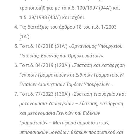
τροποποιήθηκε με τα π.δ. 100/1997 (94Α΄) και
π.δ. 39/1998 (43Α΄) και ισχύει.
Τις διατάξεις του άρθρου 18 του π.δ. 1/2003
(1Α΄).
Το π.δ. 18/2018 (31Α΄) «
Οργανισμός Υπουργείου
Παιδείας, Έρευνας και Θρησκευμάτων
».
Το π.δ. 84/2019 (123Α΄) «
Σύσταση και κατάργηση
Γενικών Γραμματειών και Ειδικών Γραμματειών/
Ενιαίων Διοικητικών Τομέων Υπουργείων
».
Το π.δ. 77/2023 (130Α΄) «
Σύσταση Υπουργείου και
μετονομασία Υπουργείων – Σύσταση, κατάργηση
και μετονομασία Γενικών και Ειδικών
Γραμματειών – Μεταφορά αρμοδιοτήτων,
υπηρεσιακών μονάδων, θέσεων προσωπικού και