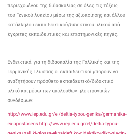
περιεχομένου της διδασκαλίας σε όλες τις τάξεις
του Γενικού λυκείου μέσω της αξιοποίησης και άλλου
κατάλληλου εκπαιδευτικού/διδακτικού υλικού από
έγκριτες εκπαιδευτικές και επιστημονικές πηγές.
Ενδεικτικά, για τη διδασκαλία της Γαλλικής και της
Γερμανικής Γλώσσας οι εκπαιδευτικοί μπορούν να
αναζητήσουν πρόσθετο εκπαιδευτικό/διδακτικό
υλικό και μέσω των ακόλουθων ηλεκτρονικών
συνδέσμων:
http://www.iep.edu.gr/el/deltia-typou-genika/germanika-
ex-apostaseos
http://www.iep.edu.gr/el/deltia-typou-
genika/galliki-glossa-ekpaideftiko-didaktiko-yliko-gia-tin-