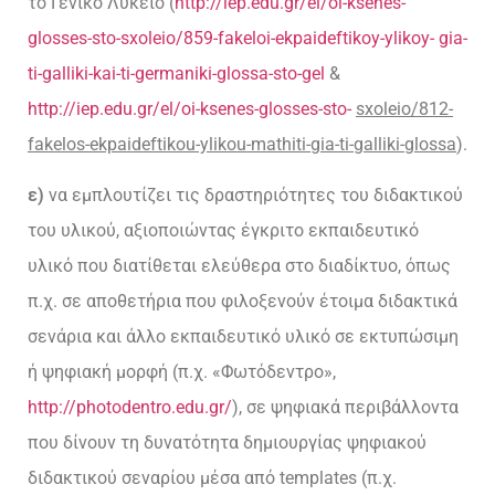
το Γενικό Λύκειο (
http://iep.edu.gr/el/oi-ksenes-
glosses-sto-sxoleio/859-fakeloi-ekpaideftikoy-ylikoy-
gia-
ti-galliki-kai-ti-germaniki-glossa-sto-gel
&
http://iep.edu.gr/el/oi-ksenes-glosses-sto-
sxoleio/812-
fakelos-ekpaideftikou-ylikou-mathiti-gia-ti-galliki-glossa
).
ε)
να εμπλουτίζει τις δραστηριότητες του διδακτικού
του υλικού, αξιοποιώντας έγκριτο εκπαιδευτικό
υλικό που διατίθεται ελεύθερα στο διαδίκτυο, όπως
π.χ. σε αποθετήρια που φιλοξενούν έτοιμα διδακτικά
σενάρια και άλλο εκπαιδευτικό υλικό σε εκτυπώσιμη
ή ψηφιακή μορφή (π.χ. «Φωτόδεντρο»,
http://photodentro.edu.gr/
), σε ψηφιακά περιβάλλοντα
που δίνουν τη δυνατότητα δημιουργίας ψηφιακού
διδακτικού σεναρίου μέσα από templates (π.χ.