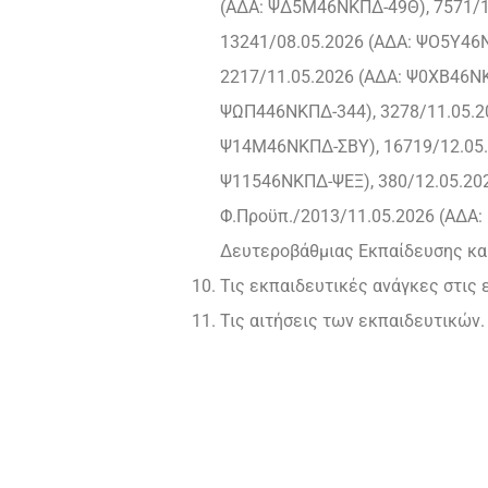
(ΑΔΑ: ΨΔ5Μ46ΝΚΠΔ-49Θ), 7571/1
13241/08.05.2026 (ΑΔΑ: ΨΟ5Υ46
2217/11.05.2026 (ΑΔΑ: Ψ0ΧΒ46ΝΚ
ΨΩΠ446ΝΚΠΔ-344), 3278/11.05.20
Ψ14Μ46ΝΚΠΔ-ΣΒΥ), 16719/12.05.2
Ψ11546ΝΚΠΔ-ΨΕΞ), 380/12.05.202
Φ.Προϋπ./2013/11.05.2026 (ΑΔΑ
Δευτεροβάθμιας Εκπαίδευσης κα
Τις εκπαιδευτικές ανάγκες στις
Τις αιτήσεις των εκπαιδευτικών.