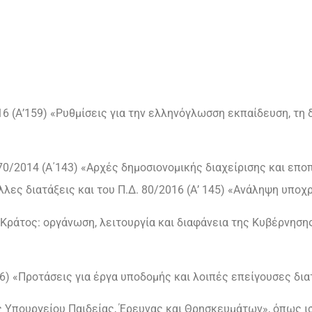
016 (Α’159) «Ρυθμίσεις για την ελληνόγλωσση εκπαίδευση, τη
4270/2014 (Α΄143) «Αρχές δημοσιονομικής διαχείρισης και επ
άλλες διατάξεις και του Π.Δ. 80/2016 (Α’ 145) «Ανάληψη υπο
κό Κράτος: οργάνωση, λειτουργία και διαφάνεια της Κυβέρνησ
46) «Προτάσεις για έργα υποδομής και λοιπές επείγουσες δια
ς Υπουργείου Παιδείας, Έρευνας και Θρησκευμάτων», όπως ισχ