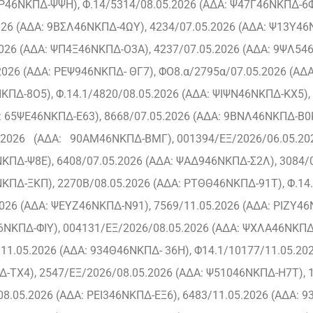
Ρ46ΝΚΠΔ-ΨΨΗ), Φ.14/5314/08.05.2026 (ΑΔΑ: Ψ47Γ46ΝΚΠΔ-6ΦΖ
26 (ΑΔΑ: 9ΒΣΛ46ΝΚΠΔ-4ΩΥ), 4234/07.05.2026 (ΑΔΑ: Ψ13Υ46Ν
26 (ΑΔΑ: ΨΠ4Ξ46ΝΚΠΔ-Ο3Α), 4237/07.05.2026 (ΑΔΑ: 9ΨΛ546
026 (ΑΔΑ: ΡΕΨ946ΝΚΠΔ- ΘΓ7), ΦΟ8.α/2795α/07.05.2026 (ΑΔ
ΚΠΔ-8Ο5), Φ.14.1/4820/08.05.2026 (ΑΔΑ: ΨΙΨΝ46ΝΚΠΔ-ΚΧ5),
Α: 65ΨΕ46ΝΚΠΔ-Ε63), 8668/07.05.2026 (ΑΔΑ: 9ΒΝΛ46ΝΚΠΔ-Β0
2026 (ΑΔΑ: 90ΑΜ46ΝΚΠΔ-ΒΜΓ), 001394/ΕΞ/2026/06.05.20
ΚΠΔ-Ψ8Ε), 6408/07.05.2026 (ΑΔΑ: ΨΑΔ946ΝΚΠΔ-Σ2Λ), 3084/
ΚΠΔ-ΞΚΠ), 2270Β/08.05.2026 (ΑΔΑ: ΡΤΘΘ46ΝΚΠΔ-91Τ), Φ.14.
026 (ΑΔΑ: ΨΕΥΖ46ΝΚΠΔ-Ν91), 7569/11.05.2026 (ΑΔΑ: ΡΙΖΥ46
ΝΚΠΔ-ΦΙΥ), 004131/ΕΞ/2026/08.05.2026 (ΑΔΑ: ΨΧΛΑ46ΝΚΠΔ- 
1.05.2026 (ΑΔΑ: 934Θ46ΝΚΠΔ- 36Η), Φ14.1/10177/11.05.20
-ΤΧ4), 2547/ΕΞ/2026/08.05.2026 (ΑΔΑ: Ψ51046ΝΚΠΔ-Η7Τ), 1
8.05.2026 (ΑΔΑ: ΡΕΙ346ΝΚΠΔ-ΕΞ6), 6483/11.05.2026 (ΑΔΑ: 9