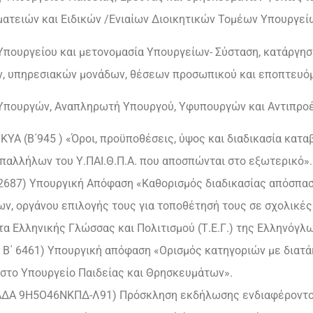
ματειών και Ειδικών /Ενιαίων Διοικητικών Τομέων Υπουργεί
η Υπουργείου και μετονομασία Υπουργείων- Σύσταση, κατάργησ
, υπηρεσιακών μονάδων, θέσεων προσωπικού και εποπτευό
ός Υπουργών, Αναπληρωτή Υπουργού, Υφυπουργών και Αντιπρο
 ΚΥΑ (Β΄945 ) «Όροι, προϋποθέσεις, ύψος και διαδικασία κα
υπαλλήλων του Υ.ΠΑΙ.Θ.Π.Α. που αποσπώνται στο εξωτερικό».
Β’2687) Υπουργική Απόφαση «Καθορισμός διαδικασίας απόσπα
ων, οργάνου επιλογής τους για τοποθέτησή τους σε σχολικές
τα Ελληνικής Γλώσσας και Πολιτισμού (Τ.Ε.Γ.) της Ελληνόγ
( Β΄ 6461) Υπουργική απόφαση «Ορισμός κατηγοριών με διατά
στο Υπουργείο Παιδείας και Θρησκευμάτων».
 (ΑΔΑ 9Η5Ο46ΝΚΠΔ-Λ91) Πρόσκληση εκδήλωσης ενδιαφέροντο