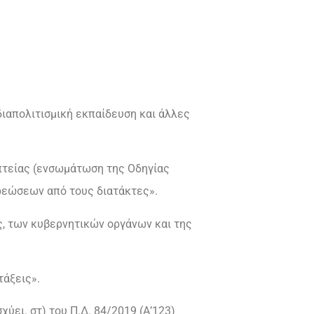
 διαπολιτισμική εκπαίδευση και άλλες
οπτείας (ενσωμάτωση της Οδηγίας
χρεώσεων από τους διατάκτες».
ης, των κυβερνητικών οργάνων και της
τάξεις».
ύει. στ) του Π.Δ. 84/2019 (Α’123)