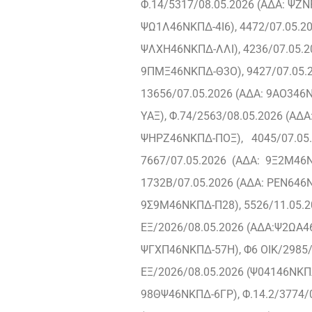
Φ.14/5317/08.05.2026 (ΑΔΑ: ΨΖΝ
ΨΩ1Λ46ΝΚΠΔ-4Ι6), 4472/07.05.20
ΨΛΧΗ46ΝΚΠΔ-ΛΛΙ), 4236/07.05.20
9ΠΜΞ46ΝΚΠΔ-Θ3Ο), 9427/07.05.2
13656/07.05.2026 (ΑΔΑ: 9ΑΟ346Ν
ΥΑΞ), Φ.74/2563/08.05.2026 (ΑΔ
ΨΗΡΖ46ΝΚΠΔ-ΠΟΞ), 4045/07.05.
7667/07.05.2026 (ΑΔΑ: 9Ξ2Μ46Ν
1732Β/07.05.2026 (ΑΔΑ: ΡΕΝ646Ν
9Σ9Μ46ΝΚΠΔ-Π28), 5526/11.05.2
ΕΞ/2026/08.05.2026 (ΑΔΑ:Ψ2ΩΑ46
ΨΓΧΠ46ΝΚΠΔ-57Η), Φ6 ΟΙΚ/2985/1
ΕΞ/2026/08.05.2026 (Ψ04146ΝΚΠΔ
98ΘΨ46ΝΚΠΔ-6ΓΡ), Φ.14.2/3774/0