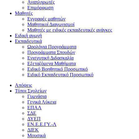
Αναπληρωτές
Επιμόρφωση
Μαθητές
Εγγραφές μαθητών
Μαθητικοί Διαγωνισμοί
Μαθητές με ειδικές εκπαιδευτικές ανάγκες
Ειδική αγωγή
Εκπαιδευτικά
Ωρολόγια Προγράμματα
Προγράμματα Σπουδών
Ενισχυτική Διδασκαλία
Εξεταζόμενα Μαθήματα
Ειδικό Βοηθητικό Προσωπικό
Ειδικό Εκπαιδευτικό Προσωπικό
Απόψεις
Τύποι Σχολείων
Γυμνάσια
Γενικά Λύκεια
ΕΠΑΛ
ΣΔΕ
ΔΥΕΠ
ΕΝ.Ε.Ε.ΓΥ.-Λ
ΔΙΕΚ
Μουσικά