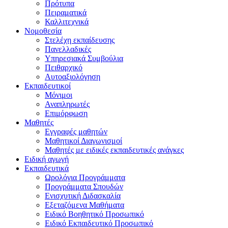
Πρότυπα
Πειραματικά
Καλλιτεχνικά
Νομοθεσία
Στελέχη εκπαίδευσης
Πανελλαδικές
Υπηρεσιακά Συμβούλια
Πειθαρχικό
Αυτοαξιολόγηση
Εκπαιδευτικοί
Μόνιμοι
Αναπληρωτές
Επιμόρφωση
Μαθητές
Εγγραφές μαθητών
Μαθητικοί Διαγωνισμοί
Μαθητές με ειδικές εκπαιδευτικές ανάγκες
Ειδική αγωγή
Εκπαιδευτικά
Ωρολόγια Προγράμματα
Προγράμματα Σπουδών
Ενισχυτική Διδασκαλία
Εξεταζόμενα Μαθήματα
Ειδικό Βοηθητικό Προσωπικό
Ειδικό Εκπαιδευτικό Προσωπικό