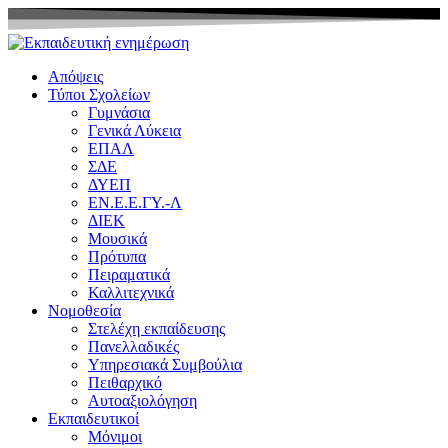
Μετάβαση
στο
περιεχόμενο
Απόψεις
Τύποι Σχολείων
Γυμνάσια
Γενικά Λύκεια
ΕΠΑΛ
ΣΔΕ
ΔΥΕΠ
ΕΝ.Ε.Ε.ΓΥ.-Λ
ΔΙΕΚ
Μουσικά
Πρότυπα
Πειραματικά
Καλλιτεχνικά
Νομοθεσία
Στελέχη εκπαίδευσης
Πανελλαδικές
Υπηρεσιακά Συμβούλια
Πειθαρχικό
Αυτοαξιολόγηση
Εκπαιδευτικοί
Μόνιμοι