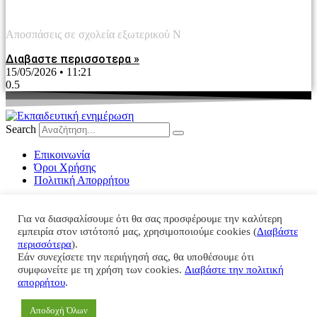
2026
Αποσπάσεις σε σχολεία εξωτερικού Ν
Διαβαστε περισσοτερα »
15/05/2026
11:21
Search
Eπικοινωνία
Όροι Χρήσης
Πολιτική Απορρήτου
Βασίλης Παπαχρήστου
+30 6974480007
Για να διασφαλίσουμε ότι θα σας προσφέρουμε την καλύτερη
vaspapachristou@gmail.com
εμπειρία στον ιστότοπό μας, χρησιμοποιούμε cookies (
Διαβάστε
περισσότερα
).
Facebook
Twitter
Linkedin
Viber
Εάν συνεχίσετε την περιήγησή σας, θα υποθέσουμε ότι
συμφωνείτε με τη χρήση των cookies.
Διαβάστε την πολιτική
© 2022-2025 All rights Reserved.
απορρήτου
.
Facebook-f
Twitter
Linkedin
Viber
Αποδοχή Όλων