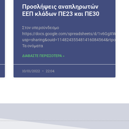
Προσλήψεις αναπληρωτών
ΕΕΠ κλάδων ΠΕ23 και ΠΕ30
Στον υπερσύνδεσμο
https://docs.google.com/spreadsheets/d/1v6GgXWVRCTeH
usp=sharing&ouid=114824355481416084564&rtpof=true&
Τα ονόματα
ΔΙΑΒΑΣΤΕ ΠΕΡΙΣΣΟΤΕΡΑ »
10/01/2022
22:04