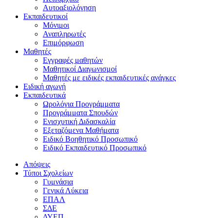
Αυτοαξιολόγηση
Εκπαιδευτικοί
Μόνιμοι
Αναπληρωτές
Επιμόρφωση
Μαθητές
Εγγραφές μαθητών
Μαθητικοί Διαγωνισμοί
Μαθητές με ειδικές εκπαιδευτικές ανάγκες
Ειδική αγωγή
Εκπαιδευτικά
Ωρολόγια Προγράμματα
Προγράμματα Σπουδών
Ενισχυτική Διδασκαλία
Εξεταζόμενα Μαθήματα
Ειδικό Βοηθητικό Προσωπικό
Ειδικό Εκπαιδευτικό Προσωπικό
Απόψεις
Τύποι Σχολείων
Γυμνάσια
Γενικά Λύκεια
ΕΠΑΛ
ΣΔΕ
ΔΥΕΠ