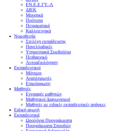
ΕΝ.Ε.Ε.ΓΥ.-Λ
ΔΙΕΚ
Μουσικά
Πρότυπα
Πειραματικά
Καλλιτεχνικά
Νομοθεσία
Στελέχη εκπαίδευσης
Πανελλαδικές
Υπηρεσιακά Συμβούλια
Πειθαρχικό
Αυτοαξιολόγηση
Εκπαιδευτικοί
Μόνιμοι
Αναπληρωτές
Επιμόρφωση
Μαθητές
Εγγραφές μαθητών
Μαθητικοί Διαγωνισμοί
Μαθητές με ειδικές εκπαιδευτικές ανάγκες
Ειδική αγωγή
Εκπαιδευτικά
Ωρολόγια Προγράμματα
Προγράμματα Σπουδών
Ενισχυτική Διδασκαλία