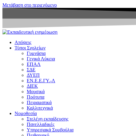
Μετάβαση στο περιεχόμενο
Απόψεις
Τύποι Σχολείων
Γυμνάσια
Γενικά Λύκεια
ΕΠΑΛ
ΣΔΕ
ΔΥΕΠ
ΕΝ.Ε.Ε.ΓΥ.-Λ
ΔΙΕΚ
Μουσικά
Πρότυπα
Πειραματικά
Καλλιτεχνικά
Νομοθεσία
Στελέχη εκπαίδευσης
Πανελλαδικές
Υπηρεσιακά Συμβούλια
Πειθαρχικό